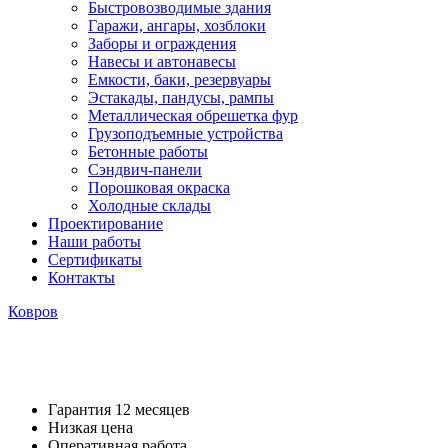
Быстровозводимые здания
Гаражи, ангары, хозблоки
Заборы и ограждения
Навесы и автонавесы
Емкости, баки, резервуары
Эстакады, пандусы, рампы
Металлическая обрешетка фур
Грузоподъемные устройства
Бетонные работы
Сэндвич-панели
Порошковая окраска
Холодные склады
Проектирование
Наши работы
Сертификаты
Контакты
Ковров
Гараж 7х15 в поселке Бурцево
Гарантия 12 месяцев
Низкая цена
Оперативная работа