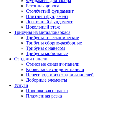
Фундамент для забора
Бетонная дорога
Столбчатый фундамент
Плитный фундамент
Ленточный фундамент
Цокольный этаж
Трибуны из металлокаркаса
Трибуны телескопические
Трибуны сборно-разборные
Трибуны с навесом
Трибуны мобильные
Сэндвич панели
Стеновые сэндвич-панели
Кровельные сэндвич-панели
Перегородки из сэндвич-панелей
Доборные элементы
Услуги
Порошковая окраска
Плазменная резка