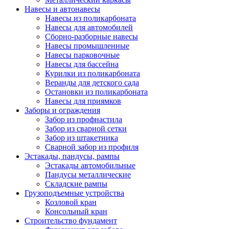
Навесы и автонавесы
Навесы из поликарбоната
Навесы для автомобилей
Сборно-разборные навесы
Навесы промышленные
Навесы парковочные
Навесы для бассейна
Курилки из поликарбоната
Веранды для детского сада
Остановки из поликарбоната
Навесы для приямков
Заборы и ограждения
Забор из профнастила
Забор из сварной сетки
Забор из штакетника
Сварной забор из профиля
Эстакады, пандусы, рампы
Эстакады автомобильные
Пандусы металлические
Складские рампы
Грузоподъемные устройства
Козловой кран
Консольный кран
Строительство фундамент