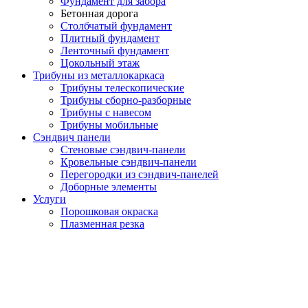
Фундамент для забора
Бетонная дорога
Столбчатый фундамент
Плитный фундамент
Ленточный фундамент
Цокольный этаж
Трибуны из металлокаркаса
Трибуны телескопические
Трибуны сборно-разборные
Трибуны с навесом
Трибуны мобильные
Сэндвич панели
Стеновые сэндвич-панели
Кровельные сэндвич-панели
Перегородки из сэндвич-панелей
Доборные элементы
Услуги
Порошковая окраска
Плазменная резка