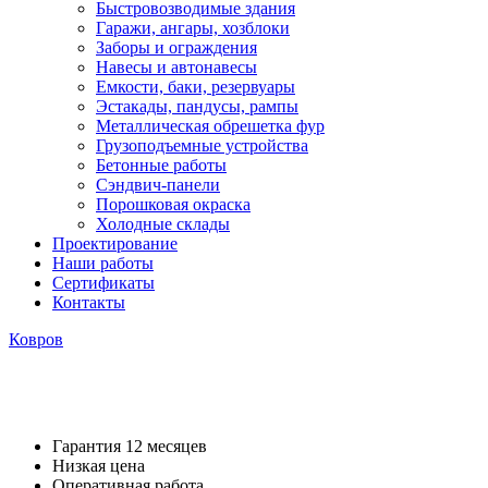
Быстровозводимые здания
Гаражи, ангары, хозблоки
Заборы и ограждения
Навесы и автонавесы
Емкости, баки, резервуары
Эстакады, пандусы, рампы
Металлическая обрешетка фур
Грузоподъемные устройства
Бетонные работы
Сэндвич-панели
Порошковая окраска
Холодные склады
Проектирование
Наши работы
Сертификаты
Контакты
Ковров
Укладка бетонной дороги
Гарантия 12 месяцев
Низкая цена
Оперативная работа