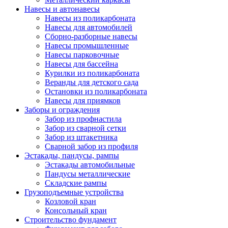
Навесы и автонавесы
Навесы из поликарбоната
Навесы для автомобилей
Сборно-разборные навесы
Навесы промышленные
Навесы парковочные
Навесы для бассейна
Курилки из поликарбоната
Веранды для детского сада
Остановки из поликарбоната
Навесы для приямков
Заборы и ограждения
Забор из профнастила
Забор из сварной сетки
Забор из штакетника
Сварной забор из профиля
Эстакады, пандусы, рампы
Эстакады автомобильные
Пандусы металлические
Складские рампы
Грузоподъемные устройства
Козловой кран
Консольный кран
Строительство фундамент