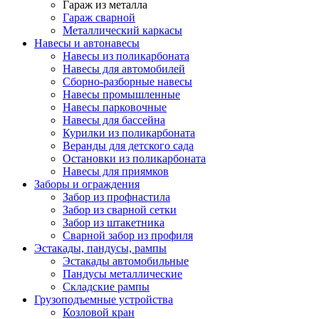
Гараж из металла
Гараж сварной
Металлический каркасы
Навесы и автонавесы
Навесы из поликарбоната
Навесы для автомобилей
Сборно-разборные навесы
Навесы промышленные
Навесы парковочные
Навесы для бассейна
Курилки из поликарбоната
Веранды для детского сада
Остановки из поликарбоната
Навесы для приямков
Заборы и ограждения
Забор из профнастила
Забор из сварной сетки
Забор из штакетника
Сварной забор из профиля
Эстакады, пандусы, рампы
Эстакады автомобильные
Пандусы металлические
Складские рампы
Грузоподъемные устройства
Козловой кран