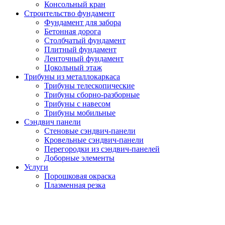
Консольный кран
Строительство фундамент
Фундамент для забора
Бетонная дорога
Столбчатый фундамент
Плитный фундамент
Ленточный фундамент
Цокольный этаж
Трибуны из металлокаркаса
Трибуны телескопические
Трибуны сборно-разборные
Трибуны с навесом
Трибуны мобильные
Сэндвич панели
Стеновые сэндвич-панели
Кровельные сэндвич-панели
Перегородки из сэндвич-панелей
Доборные элементы
Услуги
Порошковая окраска
Плазменная резка