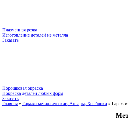
Плазменная резка
Изготовление деталей из металла
Заказать
Порошковая окраска
Покраска деталей любых форм
Заказать
Главная
»
Гаражи металлические, Ангары, Хоз.блоки
»
Гараж и
Мет