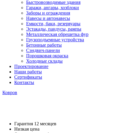
Быстровозводимые здания
Гаражи, ангары, хозблоки
Заборы и ограждения
Навесы и автонавесы
Емкости, баки, резервуары
Эстакады, пандусы, рампы
Металлическая обрешетка фур
Грузоподъемные устройства
Бетонные работы
Сэндвич-панели
Порошковая окраска
Холодные склады
Проектирование
Наши работы
Сертификаты
Контакты
Ковров
Гараж из металла (сборно-ра
Гарантия 12 месяцев
Низкая цена