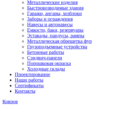
Металлические изделия
Быстровозводимые здания
Гаражи, ангары, хозблоки
Заборы и ограждения
Навесы и автонавесы
Емкости, баки, резервуары
Эстакады, пандусы, рампы
Металлическая обрешетка фур
Грузоподъемные устройства
Бетонные работы
Сэндвич-панели
Порошковая окраска
Холодные склады
Проектирование
Наши работы
Сертификаты
Контакты
Ковров
Качественный забор из
профнастила
от 950 руб
от