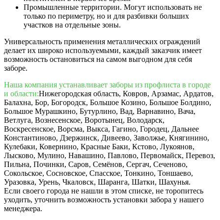
Промышленные территории. Могут использовать не
только по периметру, но и для разбивки больших
участков на отдельные зоны.
Универсальность применения металлических ограждений
делает их широко используемыми, каждый заказчик имеет
возможность остановиться на самом выгодном для себя
заборе.
Наша компания устанавливает заборы из профлиста в городе
и области:
Нижегородская область, Ковров, Арзамас, Ардатов,
Балахна, Бор, Богородск, Большое Козино, Большое Болдино,
Большое Мурашкино, Бутурлино, Вад, Варнавино, Вача,
Ветлуга, Вознесенское, Воротынец, Володарск,
Воскресенское, Ворсма, Выкса, Гагино, Городец, Дальнее
Константиново, Дзержинск, Дивеево, Заволжье, Княгинино,
Кулебаки, Ковернино, Красные Баки, Кстово, Лукоянов,
Лысково, Мулино, Навашино, Павлово, Первомайск, Перевоз,
Пильна, Починки, Саров, Семёнов, Сергач, Сеченово,
Сокольское, Сосновское, Спасское, Тонкино, Тоншаево,
Уразовка, Урень, Чкаловск, Шаранга, Шатки, Шахунья.
Если своего города не нашли в этом списке, не торопитесь
уходить, уточнить возможность установки забора у нашего
менеджера.