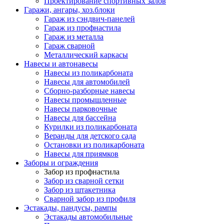
Проектирование спортивных залов
Гаражи, ангары, хоз.блоки
Гараж из сэндвич-панелей
Гараж из профнастила
Гараж из металла
Гараж сварной
Металлический каркасы
Навесы и автонавесы
Навесы из поликарбоната
Навесы для автомобилей
Сборно-разборные навесы
Навесы промышленные
Навесы парковочные
Навесы для бассейна
Курилки из поликарбоната
Веранды для детского сада
Остановки из поликарбоната
Навесы для приямков
Заборы и ограждения
Забор из профнастила
Забор из сварной сетки
Забор из штакетника
Сварной забор из профиля
Эстакады, пандусы, рампы
Эстакады автомобильные