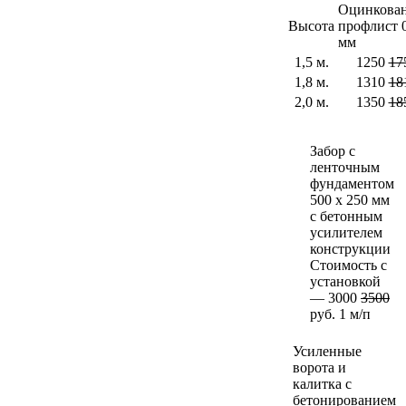
Оцинкова
Высота
профлист 0
мм
1,5 м.
1250
17
1,8 м.
1310
18
2,0 м.
1350
18
Забор с
ленточным
фундаментом
500 х 250 мм
с бетонным
усилителем
конструкции
Стоимость с
установкой
— 3000
3500
руб. 1 м/п
Усиленные
ворота и
калитка с
бетонированием