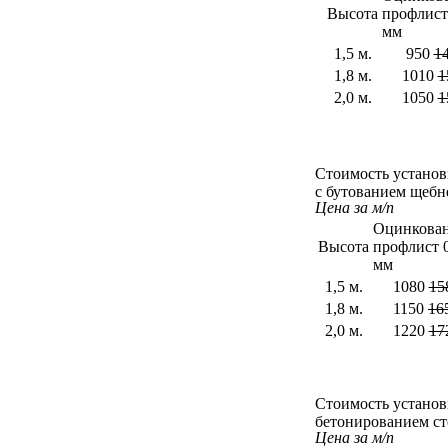
Высота
профлист
мм
1,5 м.
950
1
1,8 м.
1010
1
2,0 м.
1050
1
Стоимость установ
с бутованием щебн
Цена за м/п
Оцинкова
Высота
профлист 0
мм
1,5 м.
1080
15
1,8 м.
1150
16
2,0 м.
1220
17
Стоимость установ
бетонированием ст
Цена за м/п