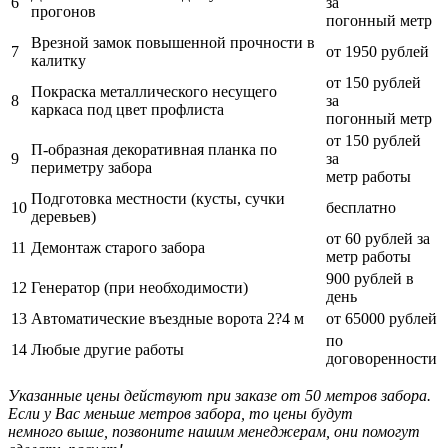
6
за
прогонов
погонный метр
Врезной замок повышенной прочности в
7
от 1950 рублей
калитку
от 150 рублей
Покраска металлического несущего
8
за
каркаса под цвет профлиста
погонный метр
от 150 рублей
П-образная декоративная планка по
9
за
периметру забора
метр работы
Подготовка местности (кусты, сучки
10
бесплатно
деревьев)
от 60 рублей за
11
Демонтаж старого забора
метр работы
900 рублей в
12
Генератор (при необходимости)
день
13
Автоматические въездные ворота 2?4 м
от 65000 рублей
по
14
Любые другие работы
договоренности
Указанные цены действуют при заказе от 50 метров забора.
Если у Вас меньше метров забора, то цены будут
немного выше, позвоните нашим менеджерам, они помогут