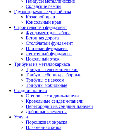
Пандусы металлические
Складские рампы
Грузоподъемные устройства
Козловой кран
Консольный кран
Строительство фундамент
Фундамент для забора
Бетонная дорога
Столбчатый фундамент
Плитный фундамент
Ленточный фундамент
Цокольный этаж
Трибуны из металлокаркаса
Трибуны телескопические
Трибуны сборно-разборные
Трибуны с навесом
Трибуны мобильные
Сэндвич панели
Стеновые сэндвич-панели
Кровельные сэндвич-панели
Перегородки из сэндвич-панелей
Доборные элементы
Услуги
Порошковая окраска
Плазменная резка