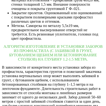
материал изготовления – профильная труба 40х20 мм,
стенки толщиной 1,5 мм. Внешние поверхности
очищены и покрыты грунтовкой Г Ф–021.
Закрытие пролетов. Оцинкованный или оцинкованный
с покрытием полимерными красками профнастил
различных цветов и оттенков.
Метизы. Саморезы по металлу 5,5х19 мм,
предварительное высверливание отверстий не
требуется. Есть резиновые уплотнители, головки под
цвет профнастила.
АЛГОРИТМ ИЗГОТОВЛЕНИЕ И УСТАНОВКИ ЗАБОРОВ
ИЗ ПРОФНАСТИЛА (С ЗАБИВКОЙ В ГРУНТ,
БУТОВАНИЕМ ЩЕБНЕМ ИЛИ БЕТОНИРОВАНИЕ
СТОЛБОВ) НА ГЛУБИНУ 1.2-1.5 МЕТРА.
В зависимости от конкретного места установки забора из
профнастила, характеристик грунтов и пожеланий заказчика
установка вертикальных опор может выполнять забивкой в
грунт, с бутованием щебнем, с использованием
бетонированных столбиков на глубину 1–1,5 метра и на
ленточном фундаменте. Длительность строительных работ в
зависимости от способа монтажа и линейных размеров
занимает от одного до нескольких дней. Забор длиной 50–60
метров с простой забивкой столбиков ставится за один день,
для более сложных конструкций потребуется минимум два