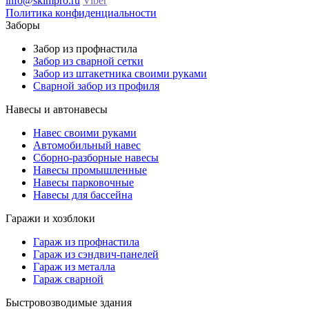
info@skimpro.ru
Viber
Политика конфиденциальности
Заборы
Забор из профнастила
Забор из сварной сетки
Забор из штакетника своими руками
Сварной забор из профиля
Навесы и автонавесы
Навес своими руками
Автомобильный навес
Сборно-разборные навесы
Навесы промышленные
Навесы парковочные
Навесы для бассейна
Гаражи и хозблоки
Гараж из профнастила
Гараж из сэндвич-панелей
Гараж из металла
Гараж сварной
Быстровозводимые здания