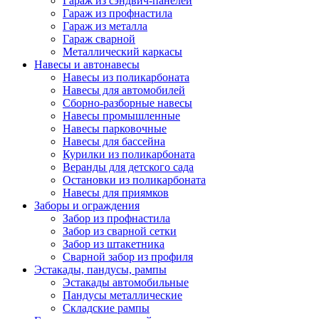
Гараж из сэндвич-панелей
Гараж из профнастила
Гараж из металла
Гараж сварной
Металлический каркасы
Навесы и автонавесы
Навесы из поликарбоната
Навесы для автомобилей
Сборно-разборные навесы
Навесы промышленные
Навесы парковочные
Навесы для бассейна
Курилки из поликарбоната
Веранды для детского сада
Остановки из поликарбоната
Навесы для приямков
Заборы и ограждения
Забор из профнастила
Забор из сварной сетки
Забор из штакетника
Сварной забор из профиля
Эстакады, пандусы, рампы
Эстакады автомобильные
Пандусы металлические
Складские рампы