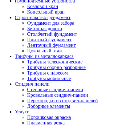
Грузоподъемные устройства
Козловой кран
Консольный кран
Строительство фундамент
Фундамент для забора
Бетонная дорога
Столбчатый фундамент
Плитный фундамент
Ленточный фундамент
Цокольный этаж
Трибуны из металлокаркаса
Трибуны телескопические
Трибуны сборно-разборные
Трибуны с навесом
Трибуны мобильные
Сэндвич панели
Стеновые сэндвич-панели
Кровельные сэндвич-панели
Перегородки из сэндвич-панелей
Доборные элементы
Услуги
Порошковая окраска
Плазменная резка