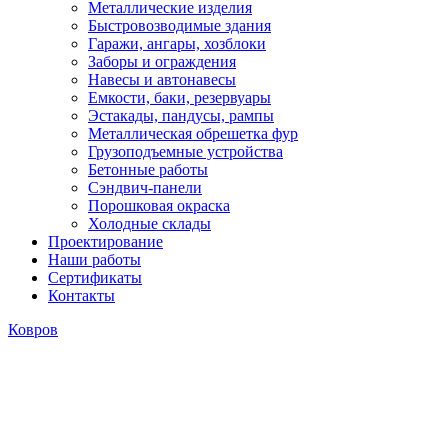
Металлические изделия
Быстровозводимые здания
Гаражи, ангары, хозблоки
Заборы и ограждения
Навесы и автонавесы
Емкости, баки, резервуары
Эстакады, пандусы, рампы
Металлическая обрешетка фур
Грузоподъемные устройства
Бетонные работы
Сэндвич-панели
Порошковая окраска
Холодные склады
Проектирование
Наши работы
Сертификаты
Контакты
Ковров
Технология изготовлений
металлоконструкций