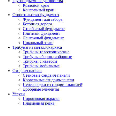
Грузоподъемные устройства
Козловой кран
Консольный кран
Строительство фундамент
Фундамент для забора
Бетонная дорога
Столбчатый фундамент
Плитный фундамент
Ленточный фундамент
Цокольный этаж
Трибуны из металлокаркаса
Трибуны телескопические
Трибуны сборно-разборные
Трибуны с навесом
Трибуны мобильные
Сэндвич панели
Стеновые сэндвич-панели
Кровельные сэндвич-панели
Перегородки из сэндвич-панелей
Доборные элементы
Услуги
Порошковая окраска
Плазменная резка