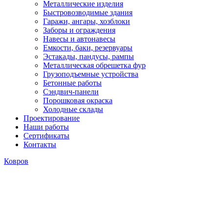
Металлические изделия
Быстровозводимые здания
Гаражи, ангары, хозблоки
Заборы и ограждения
Навесы и автонавесы
Емкости, баки, резервуары
Эстакады, пандусы, рампы
Металлическая обрешетка фур
Грузоподъемные устройства
Бетонные работы
Сэндвич-панели
Порошковая окраска
Холодные склады
Проектирование
Наши работы
Сертификаты
Контакты
Ковров
Обустройство двора частного
дома