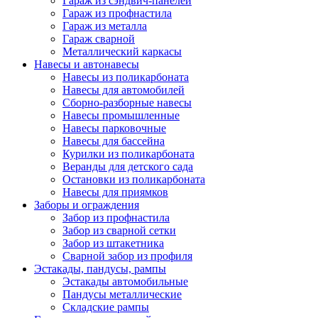
Гараж из сэндвич-панелей
Гараж из профнастила
Гараж из металла
Гараж сварной
Металлический каркасы
Навесы и автонавесы
Навесы из поликарбоната
Навесы для автомобилей
Сборно-разборные навесы
Навесы промышленные
Навесы парковочные
Навесы для бассейна
Курилки из поликарбоната
Веранды для детского сада
Остановки из поликарбоната
Навесы для приямков
Заборы и ограждения
Забор из профнастила
Забор из сварной сетки
Забор из штакетника
Сварной забор из профиля
Эстакады, пандусы, рампы
Эстакады автомобильные
Пандусы металлические
Складские рампы